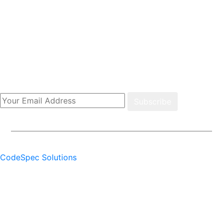
लेखा प्रमुख:
पंकजा भण्डारी
ठेगाना: कोशी प्रदेश, गौरादह न. पा. गौरादह १, झापा
लिंक
होमपेज
अर्थ
बिचार
मनोरञ्जन
अन्तराष्ट्रिय
राष्ट्रिय
Our Newsletter
Subscribe
Thank you for subscribing to our newsletter.
© Copyright Pardaphas. All Rights Reserved Powered by:
CodeSpec Solutions