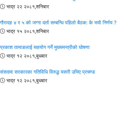
भाद्र २२ २०८१,शनिबार
गौरादह ४ र ५ को जग्गा दर्ता सम्बन्धि पहिलो बैठक: के भयो निर्णय ?
भाद्र १५ २०८१,शनिबार
प्रकाश तामाङलाई सहयोग गर्ने मुख्यमन्त्रीको घोषणा
भाद्र १२ २०८१,बुधबार
संसदमा सरकारका गतिविधि विरुद्ध यसरी उभिए प्रचण्ड
भाद्र १२ २०८१,बुधबार
हाम्रो बारेमा
सूचना विभाग दर्ता नं
:२४९२/०७७-०७८
प्रेस काउन्सिल द न
: १०१४ /०७७ /७८
हामी के गर्छौं ?
पर्दाफास डटकम सुन्दर नेपाललाई शान्त, सभ्य र समृद्धसमेत बनाउन अनि हँसिलो