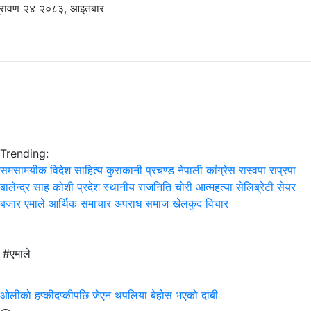
्रावण २४ २०८३, आइतबार
Trending:
समसामयीक
विदेश
साहित्य
कुराकानी
प्रचण्ड
नेपाली कांग्रेस
रास्वपा
राप्रपा
बालेन्द्र साह
कोशी प्रदेश
स्थानीय
राजनिति
चोरी
आत्महत्या
सेलिब्रेटी
सेयर
बजार
एमाले
आर्थिक समाचार
अपराध
समाज
खेलकुद
विचार
#एमाले
ओलीको हप्कीदप्कीपछि जेएन थपलिया बेहोस भएको दाबी