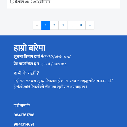
बैशाख ०७ २०८३,सोमबार
Previous
Next
«
1
2
3
...
11
»
हाम्रो बारेमा
सूचना विभाग दर्ता नं
:२४९२/०७७-०७८
प्रेस काउन्सिल द न
: १०१४ /०७७ /७८
हामी के गर्छौं ?
पर्दाफास डटकम सुन्दर नेपाललाई शान्त, सभ्य र समृद्धसमेत बनाउन अनि
हँसिलो जाति नेपालीको जीवनमा खुशीयाल थप्न चाहन्छ ।
हाम्रो सम्पर्क
9841761788
9841314691