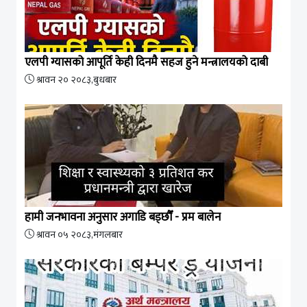
एलपी ग्यासको आपूर्ति केही दिनमै सहज हुने मन्त्रालयको दाबी
श्रावन २० २०८३,बुधबार
हामी जनभावना अनुसार अगाडि बड्छौँ - प्रम बालेन
श्रावन ०५ २०८३,मंगलबार