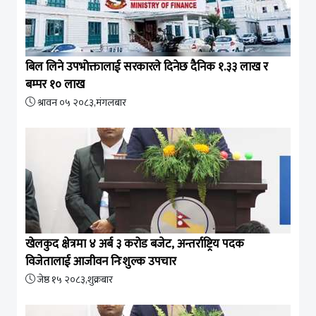
बिल लिने उपभोक्तालाई सरकारले दिनेछ दैनिक १.३३ लाख र
बम्पर १० लाख
श्रावन ०५ २०८३,मंगलबार
खेलकुद क्षेत्रमा ४ अर्ब ३ करोड बजेट, अन्तर्राष्ट्रिय पदक
विजेतालाई आजीवन निःशुल्क उपचार
जेष्ठ १५ २०८३,शुक्रबार