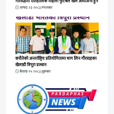
गौरादहमा ऐतिहासिक महिला फुटबल खेल आयोजना हुने
आषाढ २३ २०८३,मंगलबार
कराँतेको अन्तर्राष्ट्रिय प्रतियोगितामा भाग लिन गौरादहका
खेलाडी त्रिपूरा प्रस्थान
बैशाख २५ २०८३,शुक्रबार