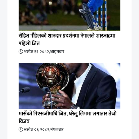
रोहित पौडेलको शानदार प्रदर्शनमा नेपालले शारजाहमा
पहिलो जित
असोज ११ २०८२,आइतबार
मार्सेको पिएसजीमाथि जित, घरेलु लिगमा लगातार तेस्रो
विजय
असोज ०६ २०८२,मंगलबार