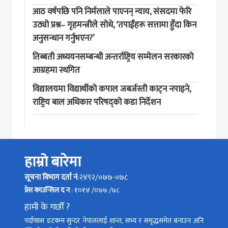
आठ वर्षपछि पनि निर्मलाले पाएनन् न्याय, संसदमा फेरि
उठ्यो प्रश्न– गृहमन्त्रीले सोधे, ‘तपाईंहरू सत्तामा हुँदा किन
अनुसन्धान गर्नुभएन?’
तिब्बती अध्ययनसम्बन्धी अन्तर्राष्ट्रिय सम्मेलन सरकारको
आग्रहमा स्थगित
विद्यालयमा विद्यार्थीको कपाल जबर्जस्ती काट्न नपाइने,
राष्ट्रिय बाल अधिकार परिषद्को कडा निर्देशन
हाम्रो बारेमा
सूचना विभाग दर्ता नं
:२४९२/०७७-०७८
प्रेस काउन्सिल द न
: १०१४ /०७७ /७८
हामी के गर्छौं ?
पर्दाफास डटकम सुन्दर नेपाललाई शान्त, सभ्य र समृद्धसमेत बनाउन अनि