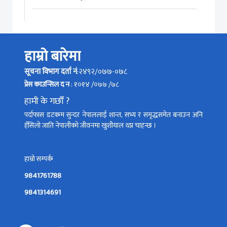
हाम्रो बारेमा
सूचना विभाग दर्ता नं
:२४९२/०७७-०७८
प्रेस काउन्सिल द न
: १०१४ /०७७ /७८
हामी के गर्छौं ?
पर्दाफास डटकम सुन्दर नेपाललाई शान्त, सभ्य र समृद्धसमेत बनाउन अनि
हँसिलो जाति नेपालीको जीवनमा खुशीयाल थप्न चाहन्छ ।
हाम्रो सम्पर्क
9841761788
9841314691