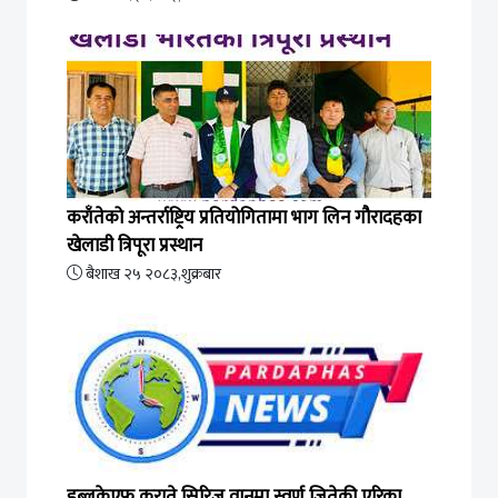
कराँतेको अन्तर्राष्ट्रिय प्रतियोगितामा भाग लिन गौरादहका
खेलाडी त्रिपूरा प्रस्थान
बैशाख २५ २०८३,शुक्रबार
डब्लुकेएफ कराते सिरिज वानमा स्वर्ण जितेकी एरिका