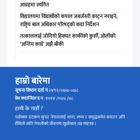
आग्रहमा स्थगित
विद्यालयमा विद्यार्थीको कपाल जबर्जस्ती काट्न नपाइने,
राष्ट्रिय बाल अधिकार परिषद्को कडा निर्देशन
तत्काललाई जोगियो हिक्मत कार्कीको कुर्सी, ओलीको
‘अन्तिम कार्ड’ अझै बाँकी
हाम्रो बारेमा
सूचना विभाग दर्ता नं
:२४९२/०७७-०७८
प्रेस काउन्सिल द न
: १०१४ /०७७ /७८
हामी के गर्छौं ?
पर्दाफास डटकम सुन्दर नेपाललाई शान्त, सभ्य र समृद्धसमेत बनाउन अनि
हँसिलो जाति नेपालीको जीवनमा खुशीयाल थप्न चाहन्छ ।