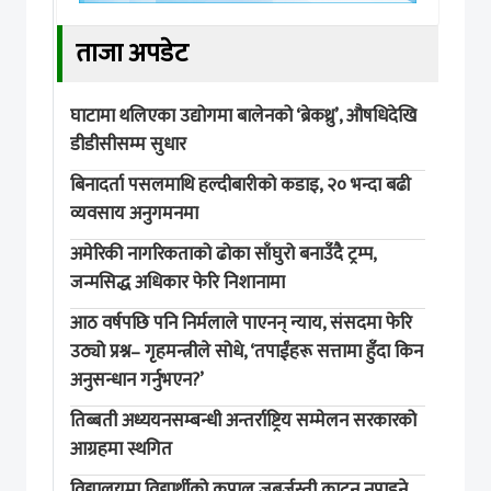
ताजा अपडेट
घाटामा थलिएका उद्योगमा बालेनको ‘ब्रेकथ्रु’, औषधिदेखि
डीडीसीसम्म सुधार
बिनादर्ता पसलमाथि हल्दीबारीको कडाइ, २० भन्दा बढी
व्यवसाय अनुगमनमा
अमेरिकी नागरिकताको ढोका साँघुरो बनाउँदै ट्रम्प,
जन्मसिद्ध अधिकार फेरि निशानामा
आठ वर्षपछि पनि निर्मलाले पाएनन् न्याय, संसदमा फेरि
उठ्यो प्रश्न– गृहमन्त्रीले सोधे, ‘तपाईंहरू सत्तामा हुँदा किन
अनुसन्धान गर्नुभएन?’
तिब्बती अध्ययनसम्बन्धी अन्तर्राष्ट्रिय सम्मेलन सरकारको
आग्रहमा स्थगित
विद्यालयमा विद्यार्थीको कपाल जबर्जस्ती काट्न नपाइने,