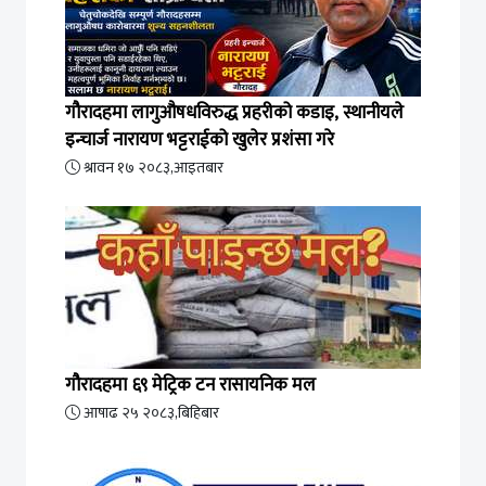
गौरादहमा लागुऔषधविरुद्ध प्रहरीको कडाइ, स्थानीयले
इन्चार्ज नारायण भट्टराईको खुलेर प्रशंसा गरे
श्रावन १७ २०८३,आइतबार
गौरादहमा ६९ मेट्रिक टन रासायनिक मल
आषाढ २५ २०८३,बिहिबार