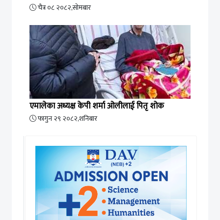
चैत्र ०८ २०८२,सोमबार
एमालेका अध्यक्ष केपी शर्मा ओलीलाई पितृ शोक
फागुन २९ २०८२,शनिबार