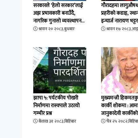
सरकारले ‘हेलो सरकार’लाई
गौरादहमा लागुऔषधव
अझ प्रभावकारी बनाउँदै,
प्रहरीको कडाइ, स्था
नागरिक गुनासो व्यवस्थापन
इन्चार्ज नारायण भट्ट
अब एकीकृत प्रणालीबाट
खुलेर प्रशंसा गरे
श्रावन २० २०८३,बुधबार
श्रावन १७ २०८३,आ
झापा ५: पर्यटकीय पोखरी
मुख्यमन्त्री हिकमतक
निर्माणमा रास्वपाले उठायो
कार्की शोकमा : आम
गम्भीर प्रश्न
जानुकादेवी कार्कीको
वर्षमा निधन
बैशाख ३१ २०८३,बिहिबार
चैत्र २५ २०८२,बिहिब