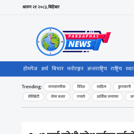
श्रावण २१ २०८३, बिहिबार
होमपेज
अर्थ
बिचार
मनोरञ्जन
अन्तराष्ट्रिय
राष्ट्रिय
स्था
Trending:
समसामयीक
विदेश
साहित्य
कुराकानी
सेलिब्रेटी
सेयर बजार
एमाले
आर्थिक समाचार
अप