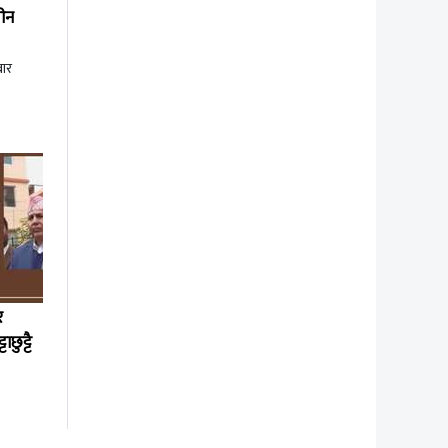
तीन
ार
र
छुट्टै