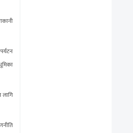
राकानी
 पर्यटन
 भूमिका
का लागि
रणनीति