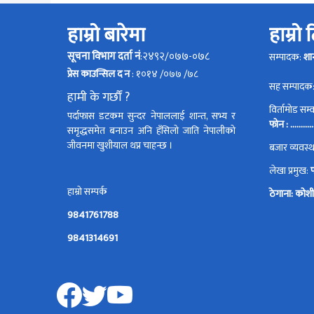
हाम्रो बारेमा
हाम्रो
सूचना विभाग दर्ता नं
:२४९२/०७७-०७८
सम्पादक:
शा
प्रेस काउन्सिल द न
: १०१४ /०७७ /७८
सह सम्पादक
हामी के गर्छौं ?
विर्तामोड सम
पर्दाफास डटकम सुन्दर नेपाललाई शान्त, सभ्य र
फोन : ............
समृद्धसमेत बनाउन अनि हँसिलो जाति नेपालीको
जीवनमा खुशीयाल थप्न चाहन्छ ।
बजार व्यवस
लेखा प्रमुख:
हाम्रो सम्पर्क
ठेगाना: कोशी 
9841761788
9841314691