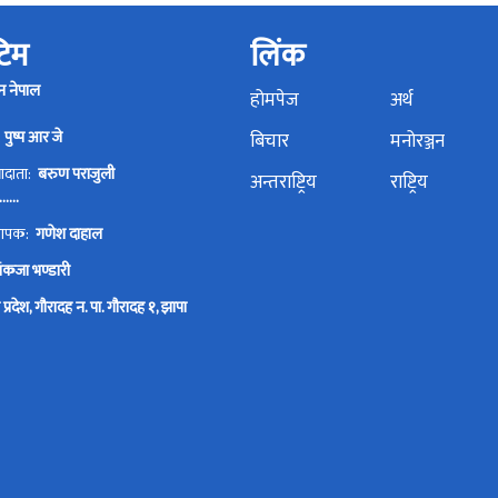
 टिम
लिंक
न नेपाल
होमपेज
अर्थ
:
पुष्प आर जे
बिचार
मनोरञ्जन
्वादाता:
बरुण पराजुली
अन्तराष्ट्रिय
राष्ट्रिय
.....
्थापक:
गणेश दाहाल
पंकजा भण्डारी
प्रदेश, गौरादह न. पा. गौरादह १, झापा