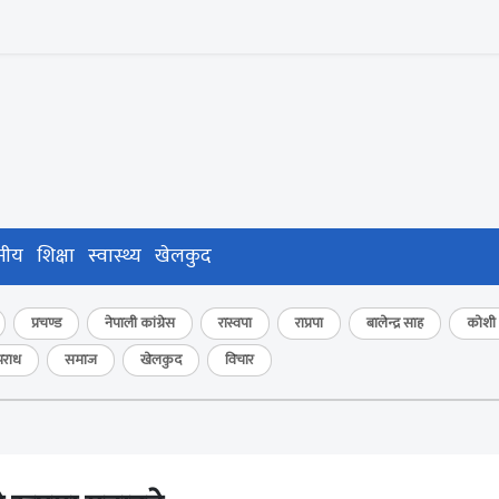
नीय
शिक्षा
स्वास्थ्य
खेलकुद
प्रचण्ड
नेपाली कांग्रेस
रास्वपा
राप्रपा
बालेन्द्र साह
कोशी प
राध
समाज
खेलकुद
विचार