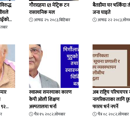
िरुद्ध
गौरादहमा ६९ मेट्रिक टन
बैतडीमा घर भत्किँदा 
नीयले
रासायनिक मल
जना घाइते
राईको
आषाढ २५ २०८३,बिहिबार
आषाढ २२ २०८३,सोमब
इतबार
ुमार
स्वास्थ्य समस्याका कारण
अब राष्ट्रिय परिचयपत्र 
ा
केपी ओली शिक्षण
नागरिकताका लागि छुट्टा
 ९२
अस्पतालमा भर्ना
फारम भर्न नपर्ने
ार
चैत्र १५ २०८२,सोमबार
चैत्र ०८ २०८२,सोमबार