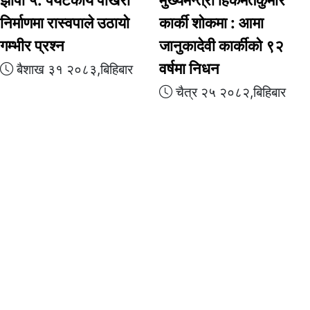
निर्माणमा रास्वपाले उठायो
कार्की शोकमा : आमा
गम्भीर प्रश्न
जानुकादेवी कार्कीको ९२
वर्षमा निधन
बैशाख ३१ २०८३,बिहिबार
चैत्र २५ २०८२,बिहिबार
हाम्रो बारेमा
हाम्रो
सूचना विभाग दर्ता
सम्पादक:
शान 
नं
:२४९२/०७७-०७८
प्रेस काउन्सिल द न
: १०१४ /
सह सम्पादक:
०७७ /७८
विर्तामोड सम्व
हामी के गर्छौं ?
पराजुली
फोन : .........
पर्दाफास डटकम सुन्दर
नेपाललाई शान्त, सभ्य र
बजार व्यवस्थ