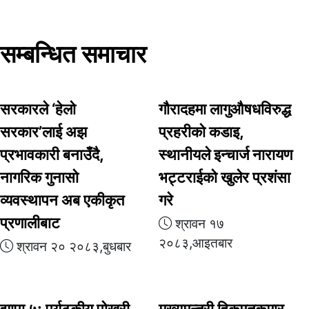
सम्बन्धित समाचार
सरकारले ‘हेलो
गौरादहमा लागुऔषधविरुद्ध
सरकार’लाई अझ
प्रहरीको कडाइ,
प्रभावकारी बनाउँदै,
स्थानीयले इन्चार्ज नारायण
नागरिक गुनासो
भट्टराईको खुलेर प्रशंसा
व्यवस्थापन अब एकीकृत
गरे
प्रणालीबाट
श्रावन १७
२०८३,आइतबार
श्रावन २० २०८३,बुधबार
झापा ५: पर्यटकीय पोखरी
मुख्यमन्त्री हिकमतकुमार