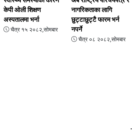
केपी ओली शिक्षण
नागरिकताका लागि
अस्पतालमा भर्ना
छुट्टाछुट्टै फारम भर्न
नपर्ने
चैत्र १५ २०८२,सोमबार
चैत्र ०८ २०८२,सोमबार
 टिम
लिंक
नेपाल
होमपेज
अर्थ
पुष्प आर जे
बिचार
मनोरञ्जन
ादाता:
बरुण
अन्तराष्ट्रिय
राष्ट्रिय
........
ापक:
गणेश दाहाल