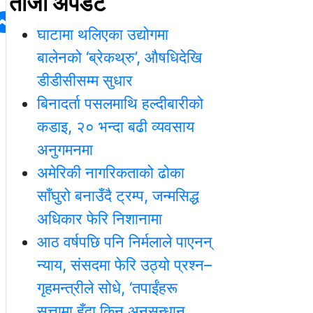
ताजा अपडेट
घाटामा थलिएका उद्योगमा
बालेनको ‘ब्रेकथ्रु’, औषधिदेखि
डीडीसीसम्म सुधार
बिनादर्ता पसलमाथि हल्दीबारीको
कडाइ, २० भन्दा बढी व्यवसाय
अनुगमनमा
अमेरिकी नागरिकताको ढोका
साँघुरो बनाउँदै ट्रम्प, जन्मसिद्ध
अधिकार फेरि निशानामा
आठ वर्षपछि पनि निर्मलाले पाएनन्
न्याय, संसदमा फेरि उठ्यो प्रश्न–
गृहमन्त्रीले सोधे, ‘तपाईंहरू
सत्तामा हुँदा किन अनुसन्धान