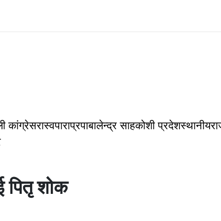
रिय
राष्ट्रिय
स्थानीय
शिक्षा
स्वास्थ्य
खेलकुद
ी कांग्रेस
रास्वपा
राप्रपा
बालेन्द्र साह
कोशी प्रदेश
स्थानीय
रा
र
ई पितृ शोक