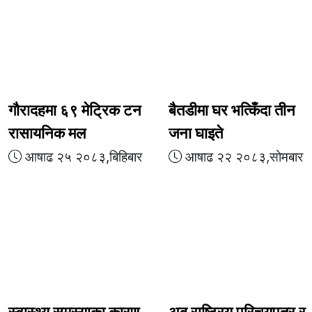
गौरादहमा ६९ मेट्रिक टन
बैतडीमा घर भत्किँदा तीन
रासायनिक मल
जना घाइते
आषाढ २५ २०८३,बिहिबार
आषाढ २२ २०८३,सोमबार
स्वास्थ्य समस्याका कारण
अब राष्ट्रिय परिचयपत्र र