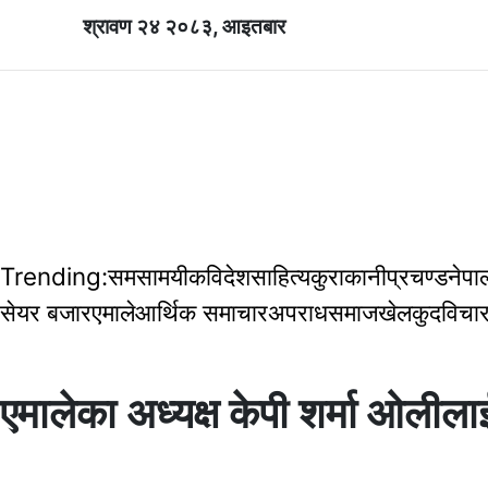
श्रावण २४ २०८३, आइतबार
होमपेज
अर्थ
बिचार
मनोरञ्जन
अन्तराष्ट्
Trending:
समसामयीक
विदेश
साहित्य
कुराकानी
प्रचण्ड
नेपाल
सेयर बजार
एमाले
आर्थिक समाचार
अपराध
समाज
खेलकुद
विचा
एमालेका अध्यक्ष केपी शर्मा ओलीला